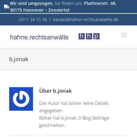
Zum
Wir sind umgezogen.
Sie finden uns:
Plathnerstr. 48,
30175 Hannover – Zooviertel
Inhalt
springen
0511 34 15 36
|
kanzlei@hahne-rechtsanwaelte.de
b.jonak
Über
b.jonak
Der Autor hat bisher keine Details
angegeben.
Bisher hat b.jonak, 0 Blog Beiträge
geschrieben.