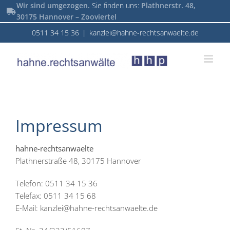
Zum
Wir sind umgezogen.
Sie finden uns:
Plathnerstr. 48,
30175 Hannover – Zooviertel
Inhalt
springen
0511 34 15 36
|
kanzlei@hahne-rechtsanwaelte.de
Impressum
hahne-rechtsanwaelte
Plathnerstraße 48, 30175 Hannover
Telefon: 0511 34 15 36
Telefax: 0511 34 15 68
E-Mail: kanzlei@hahne-rechtsanwaelte.de